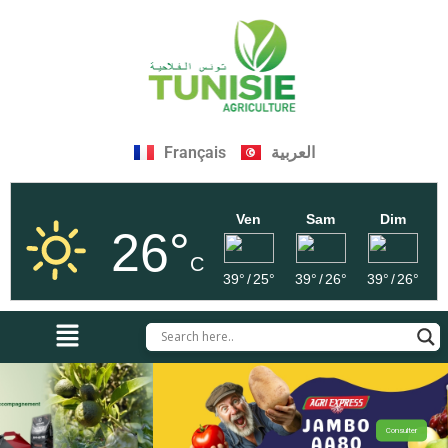
Français
العربية
Ven
Sam
Dim
26°
C
39°
/
25°
39°
/
26°
39°
/
26°
Consulter