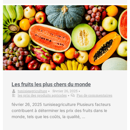
Les fruits les plus chers du monde
tunisieagriculture
février 26, 2025
•
•
les prix des produits agricoles
Pas de commentaires
•
février 26, 2025 tunisieagriculture Plusieurs facteurs
contribuent à déterminer les prix des fruits dans le
monde, tels que les coûts, la qualité, …