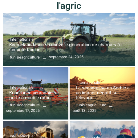
l'agri
Internationale
Kverneland lance sa nouvelle génération de charrues à
sécurité boulon
septembre 24, 2025
tunisieagriculture
Internationale
Internationale
La sécheresse en Serbie a
Kuhn lance un andaineur
un impact négatif sur
porté à double rotor
l’élevage
tunisieagriculture
tunisieagriculture
septembre 17, 2025
août 13, 2025
Internationale
Internationale