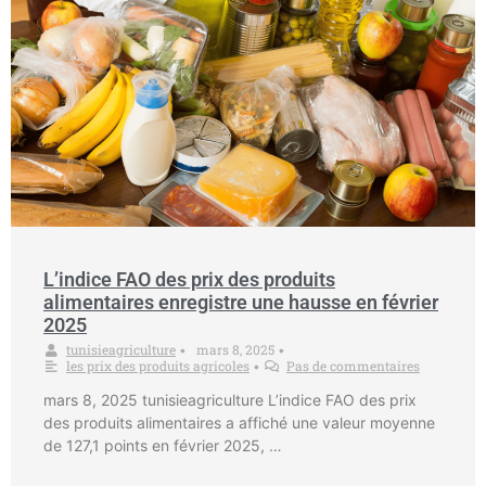
L’indice FAO des prix des produits
alimentaires enregistre une hausse en février
2025
tunisieagriculture
mars 8, 2025
•
•
les prix des produits agricoles
Pas de commentaires
•
mars 8, 2025 tunisieagriculture L’indice FAO des prix
des produits alimentaires a affiché une valeur moyenne
de 127,1 points en février 2025, …