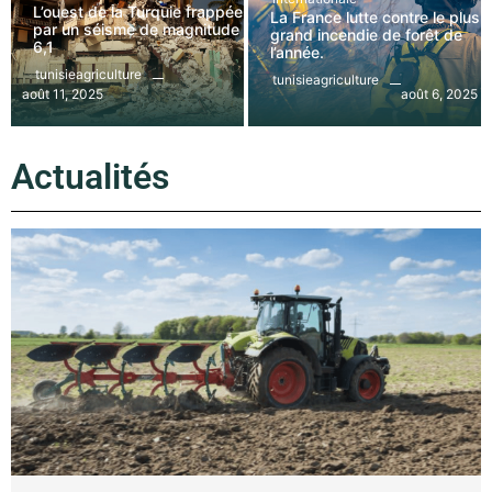
L’ouest de la Turquie frappée
La France lutte contre le plus
par un séisme de magnitude
grand incendie de forêt de
6,1
l’année.
tunisieagriculture
tunisieagriculture
août 11, 2025
août 6, 2025
Actualités