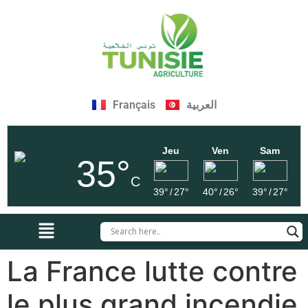
Français
العربية
Jeu
Ven
Sam
35°
C
39°
/
27°
40°
/
26°
39°
/
27°
La France lutte contre
le plus grand incendie