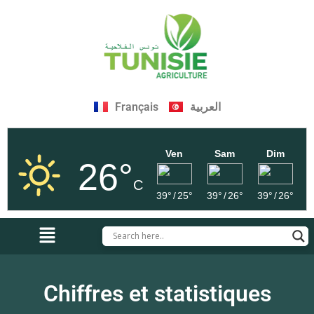
Français
العربية
Ven
Sam
Dim
26°
C
39°
/
25°
39°
/
26°
39°
/
26°
Chiffres et statistiques