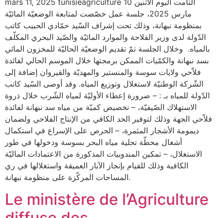
mars 11, 2025 tunisieagriculture التأمت اليوم الاثنين 10
مارس 2025، جلسة عمل خصّصت لمتابعة الوضعيّة المائيّة
بمنظومة نبهانة، وذلك تحت إشراف السّيد حمّادي الحبيب كاتب
الدّولة لدى وزير الفلاحة والموارد المائيّة والصّيد البحري المكلّف
بالمياه. وخلال الجلسة تمّ تقديم الوضعيّة الحاليّة للمخزون المائي
بسد نبهانة والكمّيات الممكن برمجتها خلال الموسم الحالي لفائدة
فلاّحي ولايات سوسة والمنستير والمهديّة والقيروان إضافة إلى
الشّركة الوطنيّة لاستغلال وتوزيع المياه. وقد أوصى السّيد كاتب
الدّولة للمياه بـ : – ضرورة إعطاء الأوليّة لمياه الشّرب خلال ذروة
الاستهلاك الصّيفيّة، – تخصيص كميّة من مياه سد نبهانة لفائدة
فلاّحي الجهة وذلك لتوفير الحد الكافي من الإنتاج الفلاحي ولضمان
ديمومة الأشجار المثمرة، – الحرص على الإسراع في استكمال
أشغال محطّة تحلية مياه البحر بسوسة ودخولها في طور
الاستغلال، – تمكين المندوبيات المذكورة من الاعتمادات الماليّة
الكافية وذلك للقيام بإنجاز الآبار العميقة واستغلالها في ري
المساحات المركّزة على منظومة نبهانة.
Le ministère de l’Agriculture
diffuse des