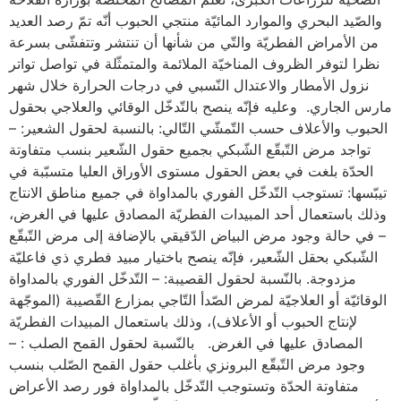
والصّيد البحري والموارد المائيّة منتجي الحبوب أنّه تمّ رصد العديد
من الأمراض الفطريّة والتّي من شأنها أن تنتشر وتتفشّى بسرعة
نظرا لتوفر الظروف المناخيّة الملائمة والمتمثّلة في تواصل تواتر
نزول الأمطار والاعتدال النّسبي في درجات الحرارة خلال شهر
مارس الجاري. وعليه فإنّه ينصح بالتّدخّل الوقائي والعلاجي بحقول
الحبوب والأعلاف حسب التّمشّي التّالي: بالنسبة لحقول الشعير: –
تواجد مرض التّبقّع الشّبكي بجميع حقول الشّعير بنسب متفاوتة
الحدّة بلغت في بعض الحقول مستوى الأوراق العليا متسبّبة في
تيبّسها: تستوجب التّدخّل الفوري بالمداواة في جميع مناطق الانتاج
وذلك باستعمال أحد المبيدات الفطريّة المصادق عليها في الغرض،
– في حالة وجود مرض البياض الدّقيقي بالإضافة إلى مرض التّبقّع
الشّبكي بحقل الشّعير، فإنّه ينصح باختيار مبيد فطري ذي فاعليّة
مزدوجة. بالنّسبة لحقول القصيبة: – التّدخّل الفوري بالمداواة
الوقائيّة أو العلاجيّة لمرض الصّدأ التّاجي بمزارع القّصيبة (الموجّهة
لإنتاج الحبوب أو الأعلاف)، وذلك باستعمال المبيدات الفطريّة
المصادق عليها في الغرض. بالنّسبة لحقول القمح الصلب : –
وجود مرض التّبقّع البرونزي بأغلب حقول القمح الصّلب بنسب
متفاوتة الحدّة وتستوجب التّدخّل بالمداواة فور رصد الأعراض