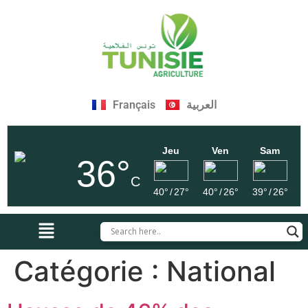
Français
العربية
Jeu
Ven
Sam
36°
C
40°
/
27°
40°
/
26°
39°
/
26°
Catégorie :
National