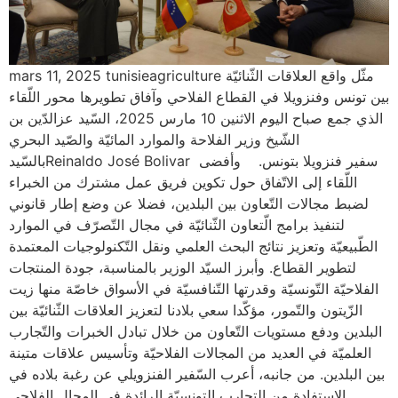
mars 11, 2025 tunisieagriculture مثّل واقع العلاقات الثّنائيّة
بين تونس وفنزويلا في القطاع الفلاحي وآفاق تطويرها محور اللّقاء
الذي جمع صباح اليوم الاثنين 10 مارس 2025، السّيد عزالدّين بن
الشّيخ وزير الفلاحة والموارد المائيّة والصّيد البحري
بالسّيدReinaldo José Bolivar سفير فنزويلا بتونس. وأفضى
اللّقاء إلى الاتّفاق حول تكوين فريق عمل مشترك من الخبراء
لضبط مجالات التّعاون بين البلدين، فضلا عن وضع إطار قانوني
لتنفيذ برامج الّتعاون الثّنائيّة في مجال التّصرّف في الموارد
الطّبيعيّة وتعزيز نتائج البحث العلمي ونقل التّكنولوجيات المعتمدة
لتطوير القطاع. وأبرز السيّد الوزير بالمناسبة، جودة المنتجات
الفلاحيّة التّونسيّة وقدرتها التّنافسيّة في الأسواق خاصّة منها زيت
الزّيتون والتّمور، مؤكّدا سعي بلادنا لتعزيز العلاقات الثّنائيّة بين
البلدين ودفع مستويات التّعاون من خلال تبادل الخبرات والتّجارب
العلميّة في العديد من المجالات الفلاحيّة وتأسيس علاقات متينة
بين البلدين. من جانبه، أعرب السّفير الفنزويلي عن رغبة بلاده في
الاستفادة من التجارب التونسيّة الرائدة في المجال الفلاحي