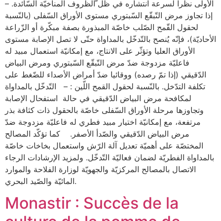
الأولى نظرا لسرعة انتشاره في ظل ّالظّروف المناخيّة السّائدة. –
إذا تجاوز مرض التّبقّع السّبتوري مستوى الأوراق السّفلى (بالنّسبة
لحقول القّمح الصّلب خاصّة المبذورة بصفة مبكّرة أو الزّراعة
الأحاديّة)، فإنّه يُنصح بالتّدخّل بالمداواة حتّى لا تصل الإصابة مستوى
الأوراق العليا وتؤثّر على الانتاج، مع إمكانيّة استعمال مبيد له
فاعليّة مزدوجة ضدّ مرض التّبقّع السّبتوري ومرض البياض
الدّقيقي (إذا تمّ رصده) ووقائيا ضدّ أمراض الأصداء للضّغط على
تكلفة التدّخل. بالنّسبة لحقول القمح اللّين : – التّدخّل بالمداواة
لمكافحة مرض البياض الدّقيقي في حالة استفحال الإصابة
وتجاوزها مرحلة الأوراق السّفلى خاصّة بالحقول ذات كثافة بذر
مرتفعة، مع إمكانيّة اختيار مبيد فطري له فاعليّة مزدوجة ضدّ
مرض البياض الدّقيقي والصّدأ الأصفر. كما تؤكّد المصالح
المختصّة على أهميّة تعديل آلة الرّش واستعمال بخاخات خاصّة
بالمداواة الفطريّة لضمان فعاليّة التّدخّل. ولمزيد الإرشادات الرجاء
الاتصال بالمصالح المركزيّة والجهويّة لوزارة الفلاحة والموارد
المائيّة والصّيد البحري.
Monastir : Succès de la