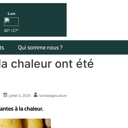
Lun
40°
/
27°
ts
Qui somme nous ?
a chaleur ont été
juillet 3, 2025
tunisieagriculture
ntes à la chaleur.