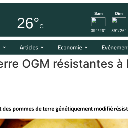
Sam
Dim
26°
C
39°
/
26°
39°
/
26°
s
Articles
Economie
Evénemen
re OGM résistantes à l
t des pommes de terre génétiquement modifié résista