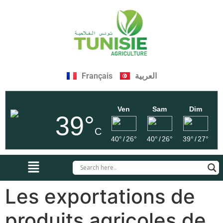
Français
العربية
Ven
Sam
Dim
39°
C
40°
/
26°
40°
/
26°
39°
/
27°
Les exportations de
produits agricoles de