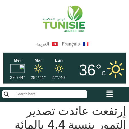
Français
العربية
Mer
Mar
Lun
36°
C
29°
/
44°
28°
/
41°
27°
/
40°
إرتفعت عائدت تصدير
التمور بنسبة 4.4 بالمائة