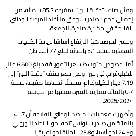
ومثل صنف “دقلة النور” بمفرده 85،7 بالمائة، من
إجمالي حجم الصادرات، وفق ما أفاد المرصد الوطني
للفلاحة في مذكرة صادرة، الجمعة.
وفسر المرصد هذا الارتفاع أساسًا بزيادة الكميات
المصدّرة بنسبة 5،1 بالمائة لتبلغ 77 ألف طن.
أما بخصوص متوسط سعر التمور، فقد بلغ 6،500 دينار
للكيلوغرام، في حين وصل سعر صنف “دقلة النور” إلى
7،19 دينار للكيلوغرام، مسجلًا انخفاضًا طفيفًا، بنسبة
0،7 بالمائة مقارنة بالفترة نفسها من موسم
2025/2024.
وأظهرت معطيات المرصد الوطني للفلاحة أن 41،7
بالمائة من صادرات تونس تتجه نحو الاتحاد الأوروبي،
و24،9 نحو آسيا، و23،8 بالمائة نحو إفريقيا.