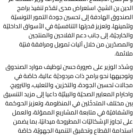
الدين بن الشيخ، استعراض مدى تقدّم تنفيذ برامج
الصندوق الهادفة إلى تحسين جودة التمور التونسيّة
وتثمينها، وتعزيز قدرتها التنافسيّة في الأسواق الداخليّة
والخارجيّة، إلى جانب دعم الفلاحين والمنتجين
والمصدّرين من خلال آليات تمويل ومرافقة فنيّة
ملائمة.
وشدّد الوزير على ضرورة حسن توظيف موارد الصندوق
وتوجيهها نحو برامج ذات مردوديّة عالية، خاصّة في
مجالات تحسين الجودة، والتخزين، والتعليب، والترويج،
واحترام المعايير الصحيّة والبيئيّة داعيا إلى مزيد التنسيق
بين مختلف المتدخّلين في المنظومة، وتعزيز الحوكمة
والشفافيّة في متابعة المشاريع المموّلة، والعمل
على تجاوز الإشكاليّات المطروحة ميدانيًا، بما يضمن
استدامة القطاع وتحقيق التنمية الجهويّة، خاصّة