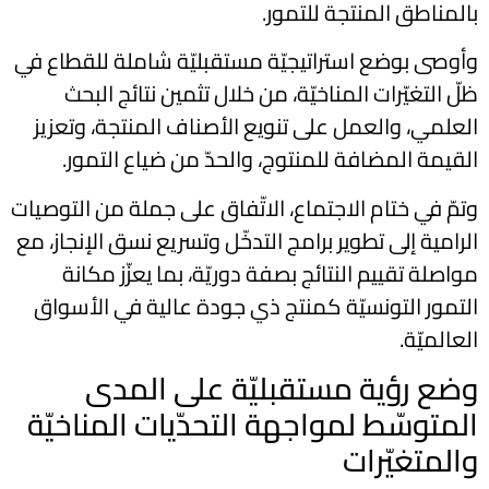
بالمناطق المنتجة للتمور.
وأوصى بوضع استراتيجيّة مستقبليّة شاملة للقطاع في
ظلّ التغيّرات المناخيّة، من خلال تثمين نتائج البحث
العلمي، والعمل على تنويع الأصناف المنتجة، وتعزيز
القيمة المضافة للمنتوج، والحدّ من ضياع التمور.
وتمّ في ختام الاجتماع، الاتّفاق على جملة من التوصيات
الرامية إلى تطوير برامج التدخّل وتسريع نسق الإنجاز، مع
مواصلة تقييم النتائج بصفة دوريّة، بما يعزّز مكانة
التمور التونسيّة كمنتج ذي جودة عالية في الأسواق
العالميّة.
وضع رؤية مستقبليّة على المدى
المتوسّط لمواجهة التحدّيات المناخيّة
والمتغيّرات