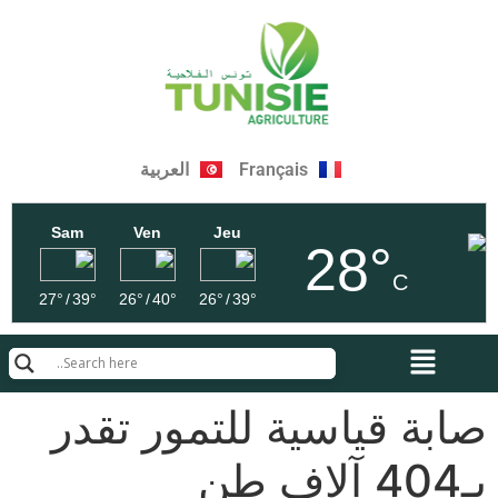
Français
العربية
Sam
Ven
Jeu
28°
C
27°
/
39°
26°
/
40°
26°
/
39°
صابة قياسية للتمور تقدر
بـ404 آلاف طن