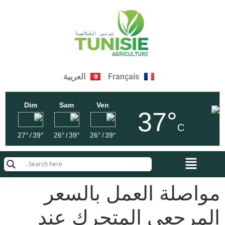
Français
العربية
Dim
Sam
Ven
37°
C
27°
/
39°
26°
/
39°
26°
/
39°
مواصلة العمل بالسعر
المرجعي المتحرك عند