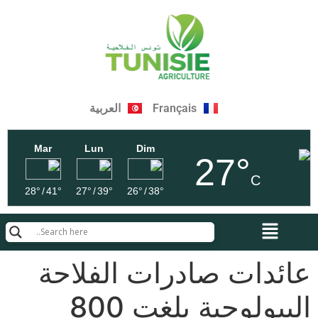
Français
العربية
Mar
Lun
Dim
27°
C
28°
/
41°
27°
/
39°
26°
/
38°
عائدات صادرات الفلاحة
البيولوجية بلغت 800