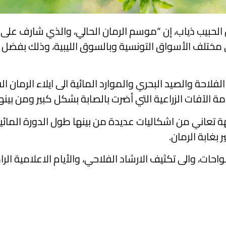
الحبيب ذياب، إن “موسم الرمان الحالي، والذي شارف على ا
2 ألف طنّ) رواجا كبيرا في مختلف الأسواق التونسية وبالسوق الليبية، وذل
لفلاحة والصيد البحري والموارد المائية الى ايلاء الرمان ال
الآفات الزراعية التي أضرت بالصابة بشكل كبير ومن بينها
جهة تعاني من اشكاليات عديدة من بينها طول الدورة المائية
بغابة الرمان.
حات، والى تكثيف الارشاد الفلاحي، والأيام الاعلامية الرامي