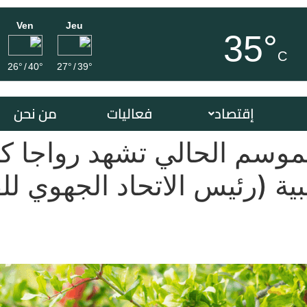
Ven
Jeu
35°
C
26°
/
40°
27°
/
39°
إقتصاد
فعاليات
من نحن
موسم الحالي تشهد رواجا كب
بية (رئيس الاتحاد الجهوي لل