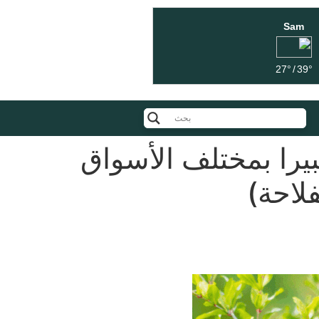
Sam
27°
/
39°
يرا بمختلف الأسواق
فلاحة)