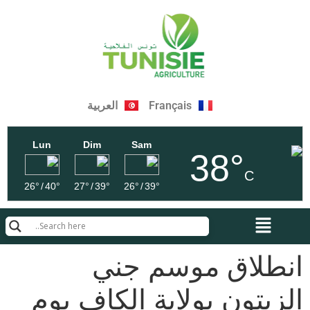
Français
العربية
Lun
Dim
Sam
38°
C
26°
/
40°
27°
/
39°
26°
/
39°
انطلاق موسم جني
الزيتون بولاية الكاف يوم