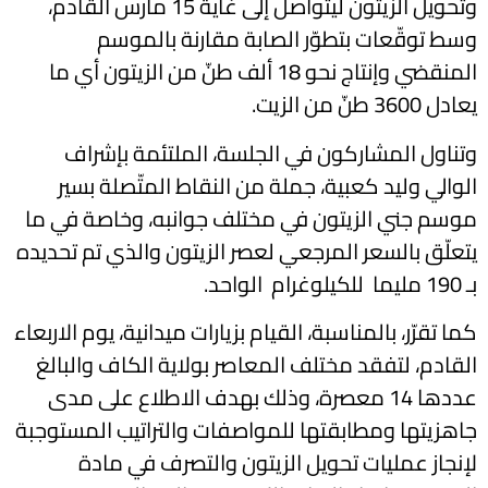
وتحويل الزيتون ليتواصل إلى غاية 15 مارس القادم،
وسط توقّعات بتطوّر الصابة مقارنة بالموسم
المنقضي وإنتاج نحو 18 ألف طنّ من الزيتون أي ما
يعادل 3600 طنّ من الزيت.
وتناول المشاركون في الجلسة، الملتئمة بإشراف
الوالي وليد كعبية، جملة من النقاط المتّصلة بسير
موسم جني الزيتون في مختلف جوانبه، وخاصة في ما
يتعلّق بالسعر المرجعي لعصر الزيتون والذي تم تحديده
بـ 190 مليما للكيلوغرام الواحد.
كما تقرّر، بالمناسبة، القيام بزيارات ميدانية، يوم الاربعاء
القادم، لتفقد مختلف المعاصر بولاية الكاف والبالغ
عددها 14 معصرة، وذلك بهدف الاطلاع على مدى
جاهزيتها ومطابقتها للمواصفات والتراتيب المستوجبة
لإنجاز عمليات تحويل الزيتون والتصرف في مادة