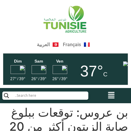
Français
العربية
Dim
Sam
Ven
37°
C
27°
/
39°
26°
/
39°
26°
/
39°
بن عروس: توقعات ببلوغ
صابة الزيتون أكثر من 20