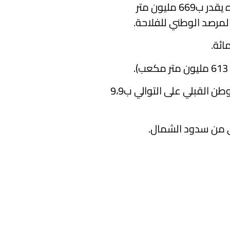
بلغت نسبة امتلاء السدود التونسيّة إلى غاية يوم 26 سبتمبر 2025 حوالي 28،3 بالمائة من قدرتها بمخزون من المياه يقدر ب669 مليون متر
وتسجل هذه السدود نسبة امتلاء تقدر بحوالي 33،1 بالمائة من قدرتها، في حين تبلغ نسبة امتلاء سدود الوسط والوطن القبلي على التوالي ب9،9