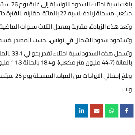
مكعب مسجلة زيادة بنسبة 27 بالمائة، مقارنة بالفترة ذاتها من سنة 2024 وفق معطيات صادرة اليوم السبت عن المرصد الوطني للفلاحة.
وتعد هذه الزيادة، مقارنة بمعدل الثلاث سنوات الماضية (612،8 مليون متر مكعب)، أقلّ أهميّة إذ لم تتجاوز 9،1 بالمائ
وتستحوذ سدود الشمال في تونس، بحسب المصدر نفسه، على 91،6 بالمائة، من إجمالي المخزون المائي (ما يعادل 613 مليو
بالمائة (44،7 مليون متر مكعب)، و18،4 بالمائة 11،3 مليون متر مكعب).
وبلغ إجمالي الايرادات من المياه، المسجلة يوم 26 سبتمبر 2025، فقط، ب2،620 مليون متر مكعب، معظمها متأتي من سدود الشمال.
وات