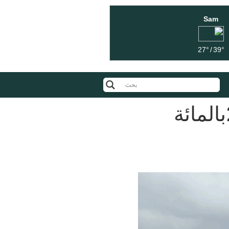
Sam
27°
/
39°