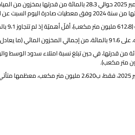
ة.
ن متر مكعب).