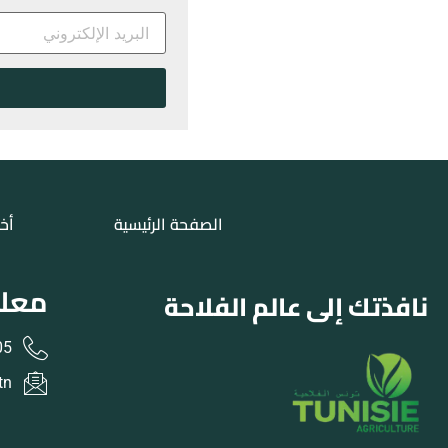
الصفحة الرئيسية
أخب
معلو
نافذتك إلى عالم الفلاحة
31 216+
tn