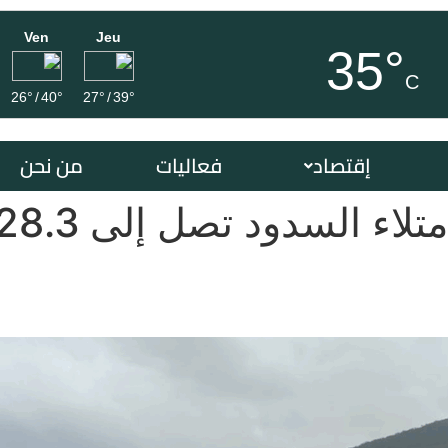
Ven
Jeu
35°
C
26°
/
40°
27°
/
39°
إقتصاد
فعاليات
من نحن
السدود تصل إلى 28.3بالمائة