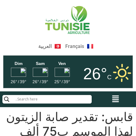
Français
العربية
Dim
Sam
Ven
26°
C
26°
/
39°
26°
/
39°
25°
/
39°
قابس: تقدير صابة الزيتون
لهذا الموسم ب75 ألف