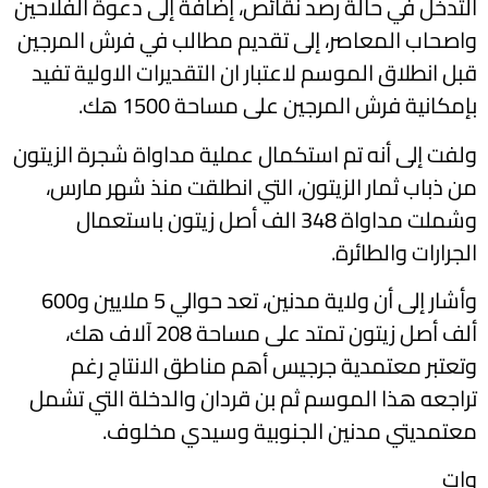
التدخل في حالة رصد نقائص، إضافة إلى دعوة الفلاحين
واصحاب المعاصر، إلى تقديم مطالب في فرش المرجين
قبل انطلاق الموسم لاعتبار ان التقديرات الاولية تفيد
بإمكانية فرش المرجين على مساحة 1500 هك.
ولفت إلى أنه تم استكمال عملية مداواة شجرة الزيتون
من ذباب ثمار الزيتون، التي انطلقت منذ شهر مارس،
وشملت مداواة 348 الف أصل زيتون باستعمال
الجرارات والطائرة.
وأشار إلى أن ولاية مدنين، تعد حوالي 5 ملايين و600
ألف أصل زيتون تمتد على مساحة 208 آلاف هك،
وتعتبر معتمدية جرجيس أهم مناطق الانتاج رغم
تراجعه هذا الموسم ثم بن قردان والدخلة التي تشمل
معتمديتي مدنين الجنوبية وسيدي مخلوف.
وات