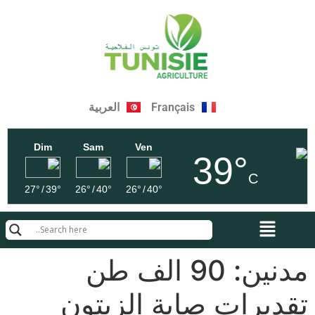
Français
العربية
Dim
Sam
Ven
39°
C
27°
/
39°
26°
/
40°
26°
/
40°
مدنين: 90 الف طن
تقديرات صابة الزيتون