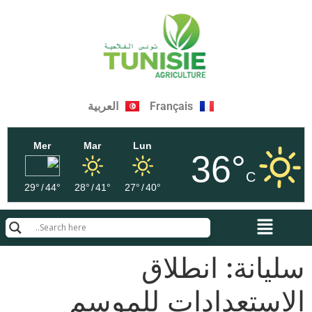
Français
العربية
Mer
Mar
Lun
36°
C
29°
/
44°
28°
/
41°
27°
/
40°
سليانة: انطلاق
الاستعدادات للموسم