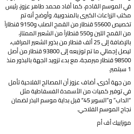
في الموسم القادم، كما أفاد محمد طاهر عزوز، رئيس
مكتب الزراعات الكبرى بالمندوبية. وأوضح أنه تم
تخصيص 55600 قنطار من القمح الصلب و9150 قنطاراً
من القمح اللين و550 قنطاراً من الشعير الممتاز،
بالإضافة إلى 25 ألف قنطار من بذور الشعير المراقب،
ليصل إجمالي ما تم توزيعه إلى 93800 قنطار من أصل
98500 قنطار مبرمجة، مع بدء تزويد الجهة بالبذور منذ
1 سبتمبر.
من جهة أخرى، أضاف عزوز أن المصالح الفلاحية تأمل
في توفير كميات من الأسمدة الفسفاطية مثل
“الداب” و”السوبر 45″ قبل بداية موسم البذر لضمان
نجاح الموسم الفلاحي.
موزاييك أف أم