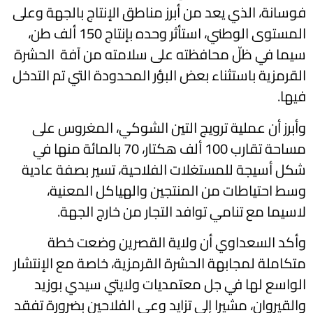
فوسانة، الذي يعد من أبرز مناطق الإنتاج بالجهة وعلى
المستوى الوطني، استأثر وحده بإنتاج 150 ألف طن،
سيما في ظلّ محافظته على سلامته من آفة الحشرة
القرمزية باستثناء بعض البؤر المحدودة التي تم التدخل
فيها.
وأبرز أن عملية ترويج التين الشوكي، المغروس على
مساحة تقارب 100 ألف هكتار، 70 بالمائة منها في
شكل أسيجة للمستغلات الفلاحية، تسير بصفة عادية
وسط احتياطات من المنتجين والهياكل المعنية،
لاسيما مع تنامي توافد التجار من خارج الجهة.
وأكد السعداوي أن ولاية القصرين وضعت خطة
متكاملة لمجابهة الحشرة القرمزية، خاصة مع الإنتشار
الواسع لها في جل معتمديات ولايتي سيدي بوزيد
والقيروان، مشيرا إلى تزايد وعي الفلاحين بضرورة تفقد