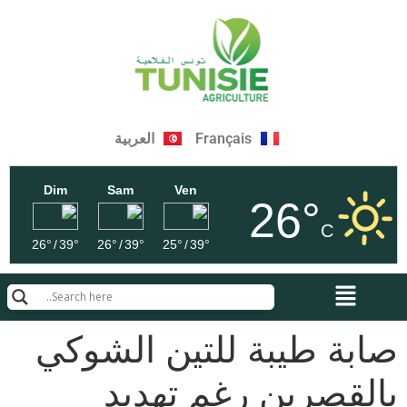
Français
العربية
Dim
Sam
Ven
26°
C
26°
/
39°
26°
/
39°
25°
/
39°
صابة طيبة للتين الشوكي
بالقصرين رغم تهديد