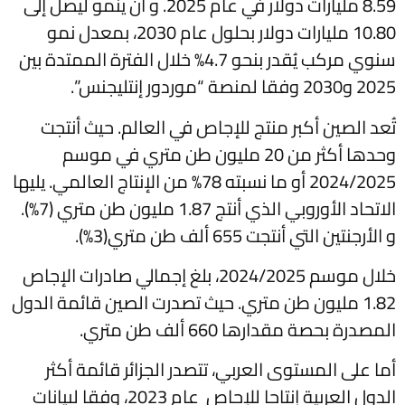
8.59 مليارات دولار في عام 2025. و أن ينمو ليصل إلى
10.80 مليارات دولار بحلول عام 2030، بمعدل نمو
سنوي مركب يُقدر بنحو 4.7% خلال الفترة الممتدة بين
2025 و2030 وفقا لمنصة “موردور إنتليجنس”.
تُعد الصين أكبر منتج للإجاص في العالم. حيث أنتجت
وحدها أكثر من 20 مليون طن متري في موسم
2024/2025 أو ما نسبته 78% من الإنتاج العالمي. يليها
الاتحاد الأوروبي الذي أنتج 1.87 مليون طن متري (7%).
و الأرجنتين التي أنتجت 655 ألف طن متري(3%).
خلال موسم 2024/2025، بلغ إجمالي صادرات الإجاص
1.82 مليون طن متري. حيث تصدرت الصين قائمة الدول
المصدرة بحصة مقدارها 660 ألف طن متري.
أما على المستوى العربي، تتصدر الجزائر قائمة أكثر
الدول العربية إنتاجا للإجاص عام 2023، وفقا لبيانات