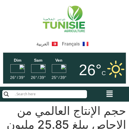
Français
العربية
Dim
Sam
Ven
26°
C
26°
/
39°
26°
/
39°
25°
/
39°
حجم الإنتاج العالمي من
الإجاص يبلغ 25.85 مليون