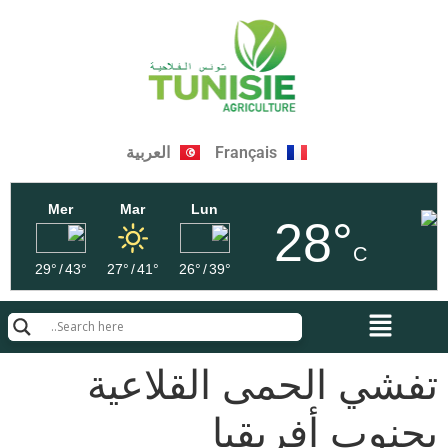
Français
العربية
Mer
Mar
Lun
28°
C
29°
/
43°
27°
/
41°
26°
/
39°
تفشي الحمى القلاعية
بجنوب أفريقيا