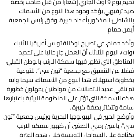
تميم يوم 9 أوت الجاري إشعارا من قبل صاحب رخصة
صيد ترفيهي يؤكد وجود هذا النوع من الأسماك
بالشاطئ المذكور بأعداد كبيرة، وفق رئيس الجمعية
أيمن حمام.
وأكد حمام، في تصريح لوكالة تونس أفريقيا للأنباء
(وات)، اليوم الثلاثاء أنّ العمل جارٍ حاليا على تحديد
المناطق التي تظهر فيها سمكة الارنب بالوطن القبلي،
فضلا عن التنسيق مع جمعية “تون سي”، للتوعية
بخطورة استهلاك هذا النوع من الأسماك، سيما وانه
تم تلقي عديد الاتصالات من مواطنين يجهلون خطورة
هذه السمكة التي تؤثر على المنظومة البيئية باعتبارها
سامة وتتكاثر بصفة كبيرة .
وأوضح الخبير في البيولوجيا البحرية ورئيس جمعية “تون
سي”، ياسين رمزي الصغير، أن ظهور سمكة الارنب
بكثافة على السواحل التونسية خلال هذه الفترة