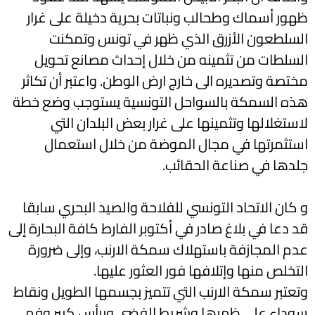
ظهور أسماك وطحالب ونباتات بحرية دخيلة على غرار
السلطعون الأزرق الذي ظهر في تونس وتمكنت
السلطات من تثمينه من خلال إحداث مصانع تحويل
مختصة وتصديره الى خارج ارض الوطن. واعتبر أن تكاثر
هذه السمكة بالسواحل التونسية يستوجب وضع خطة
لاستغلالها وتثمينها على غرار بعض البلدان التي
استثمرتها في مجال الموضة من خلال استعمال
جلدها في صناعة الحقائب.
و كان الاتحاد التونسي للفلاحة والصيد البحري سابقا
قد دعا في بلاغ صادر في أكتوبر الفارط كافة البحارة إلى
عدم المجازفة باستهلاك سمكة الارنب، وإلى ضرورة
التخلص منها وإتلافها فور العثور عليها.
وتعتبر سمكة الارنب التي تتميز بجسمها الطويل ونقاط
سوداء على ظهرها وشريط الفضي وبرأس كبير وفم