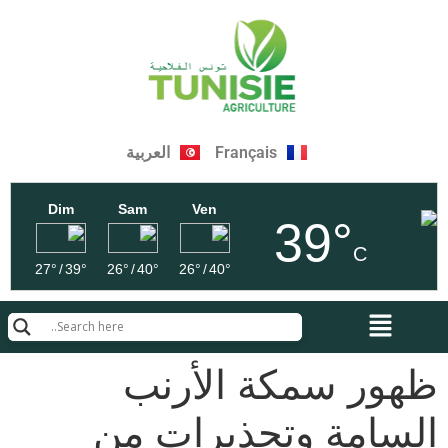
Français
العربية
Dim
Sam
Ven
39°
C
27°
/
39°
26°
/
40°
26°
/
40°
ظهور سمكة الأرنب
السامة وتحذيرات من