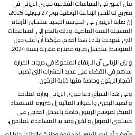
قال الخبير في السياسات الفلاحية فوزي الزياني في
تصريح له لأخبار الإذاعة الوطنية يوم 27 جويلية 2025،
إن صابة الزيتون في الموسم الجديد ستتجاوز الأرقام
المسجلة السنة الماضية، وذلك بالنظر إلى التساقطات
التي شهدتها بلادنا هذا العام، مؤكدا أن أغلب دول
المتوسط ستُجسل صابة ممتازة مقارنة بسنة 2024.
و بيّن الزياني أن الارتفاع الملحوظ في درجات الحرارة
ساهم في القضاء على عديد الحشرات التي تصيب
أشجار الزيتون وخاصة منها ذبابة الزيتون.
وفي هذا السياق دعا فوزي الزياني وزارة الفلاحة
والصيد البحري والموارد المائية إل ضرورة الاستعداد
المبكر لموسم الزيتون خاصة بالتدخل العاجل على
مستوى التمويل والخزن ومد يد المساعدة للفلاحين.
وأوضح أن زيت الزيتون يُعد ثروة وطنية عائداتها مليارات