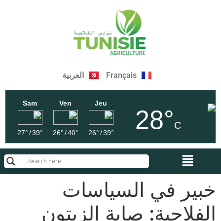
Français
العربية
Sam
Ven
Jeu
28°
C
27°
/
39°
26°
/
40°
26°
/
39°
خبير في السياسات
الفلاحية: صابة الزيتون