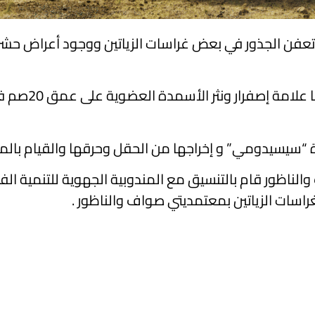
ر تعفن الجذور في بعض غراسات الزياتين ووجود أعراض ح
وأوصت مندوبية الفلاحة
سيسيدومي” و إخراجها من الحقل وحرقها والقيام بالمد
 والناظور قام بالتنسيق مع المندوبية الجهوية للتنمية ال
غراسات الزياتين بمعتمديتي صواف والناظور .