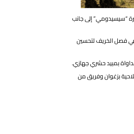
شرة “سيسيدومي” إلى جانب
، بسقي الأشجار التي تظهر عليها علامة إصفرار ونثر الأسمدة العضوية على عمق 20صم في فصل الخريف لتحسين
اواة بمبيد حشري جهازي.
فلاحية بزغوان وفريق من