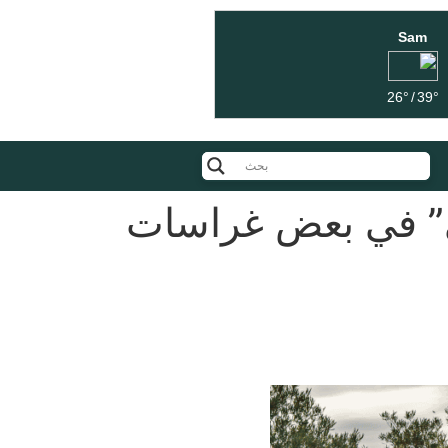
Sam
26°
/
39°
” في بعض غراسات