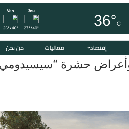
Ven
Jeu
36°
C
26°
/
40°
27°
/
40°
إقتصاد
فعاليات
من نحن
 وأعراض حشرة “سيسيدومي