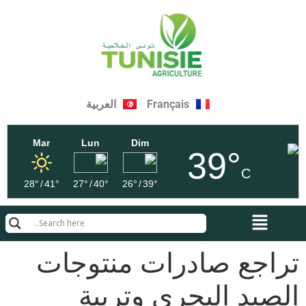
Français
العربية
Mar
Lun
Dim
39°
C
28°
/
41°
27°
/
40°
26°
/
39°
تراجع صادرات منتوجات
الصيد البحري وتربية