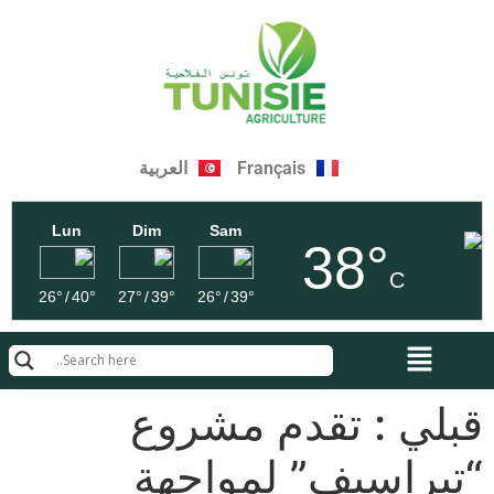
Français
العربية
Lun
Dim
Sam
38°
C
26°
/
40°
27°
/
39°
26°
/
39°
قبلي : تقدم مشروع
“تيراسيف” لمواجهة