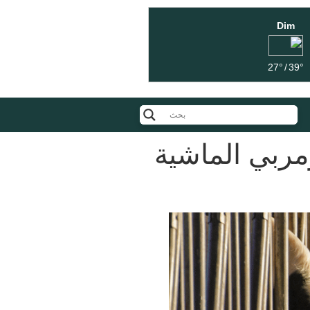
Dim
27°
/
39°
مربي الماشية