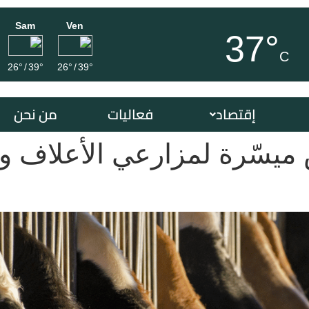
Sam
Ven
37°
C
26°
/
39°
26°
/
39°
إقتصاد
فعاليات
من نحن
ميسّرة لمزارعي الأعلاف و