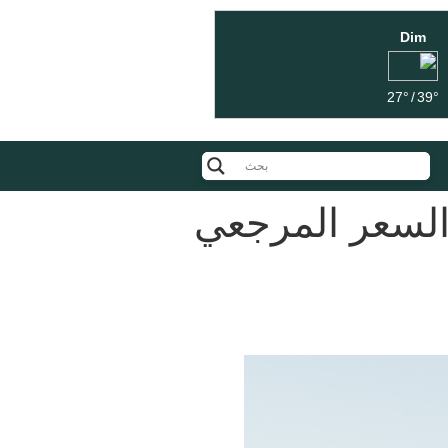
Dim
27°
/
39°
:السعر المرجعي