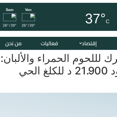
Sam
Ven
37°
C
26°
/
39°
26°
/
39°
إقتصاد
فعاليات
من نحن
ك لللحوم الحمراء والألبان
لحي