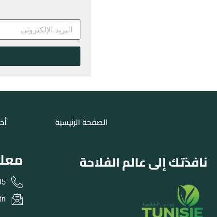
الصفحة الرئيسية
أخب
معلو
نافذتك إلى عالم الفلاحة
31 216+
tn