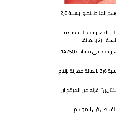
بلغت التقديرات الأولية لصابة الغلال الصيفية ذات النوى لهذه السنة 5ر251 ألف طن مقابل 7ر244 ألف طن في الموسم الفارط بتطور بنسبة 8ر2
ساحات المغروسة المخصصة
وينتظر ان تبلغ صابة الخوخ 121 ألف طن على مساحة 14250 هك مقابل 3ر122 ألف طن في صابة الموسم الفارط مغروسة على مساحة 14750
وتوزعت صابة الخوخ على 7ر40 ألف طن مقابل 3ر41 ألف طن الموسم المنقضي، و5ر62 ألف طن خوخ بدري بزيادة بنسبة 6ر3 بالمائة مقارنة بإنتاج
2 ألف طن في موسم 2024 وبالنسبة الى صابة “النكتارين”، فإنّه من المرجّح ان
ت ذات البيانات تسجيل زيادة في صابة المشمش بـ 7ر4 بالمائة طن لتبلغ هذا العام 7ر42 ألف طن مقابل 8ر40 ألف طن في الموسم