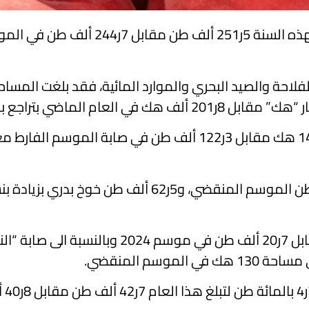
لفلاحة والصيد البحري والموارد المائية، فقد بلغت الم
ومن المنتظر ان تبلغ صابة الخوخ المتأخر 8ر17 ألف طن مقابل 7ر0
وأظهر