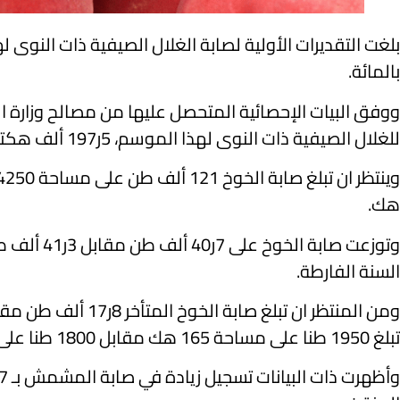
بالمائة.
ووفق البيات الإحصائية المتحصل عليها من مصالح وزارة ا
للغلال الصيفية ذات النوى لهذا الموسم، 5ر197 ألف هكتار “هك” مقابل 8ر201 ألف هك في العام الماضي بتراجع بنسبة 1ر2 بالمائة.
هك.
السنة الفارطة.
تبلغ 1950 طنا على مساحة 165 هك مقابل 1800 طنا على مساحة 130 هك في الموسم المنقضي.