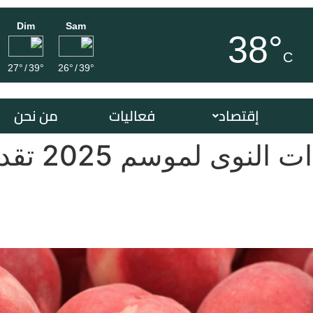
Dim
Sam
38°
C
27°
/
39°
26°
/
39°
إقتصاد
فعاليات
من نحن