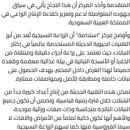
المتقدمة.وأكد المركز أن هذا النجاح يأتي في سياق
جهوده المتواصلة لدعم وتعزيز كفاءة الإنتاج الزراعي في
المملكة العربية السعودية.
وأوضح مركز ”استدامة“ أن الزراعة النسيجية تُعد من أبرز
التقنيات الحيوية الحديثة المستخدمة عالمياً في إكثار
النباتات، حيث تعتمد على زراعة أجزاء دقيقة ومنتقاة من
الخلايا أو الأنسجة النباتية في بيئة غذائية معقمة ومُعدة
خصيصاً لهذا الغرض داخل المختبر، بهدف الحصول على
نباتات كاملة ومطابقة للأصل وبمواصفات ممتازة.
تمكن هذه التقنية الحديثة من إنتاج أعداد كبيرة جداً من
الشتلات خلال فترة زمنية قياسية، وتضمن أن تكون جميع
النباتات الناتجة متجانسة وذات صفات وراثية موحدة،
والأهم أنها تكون خالية تماماً من الأمراض والآفات، لا
سيما الفيروسية منها.كما تسهم الزراعة النسيجية