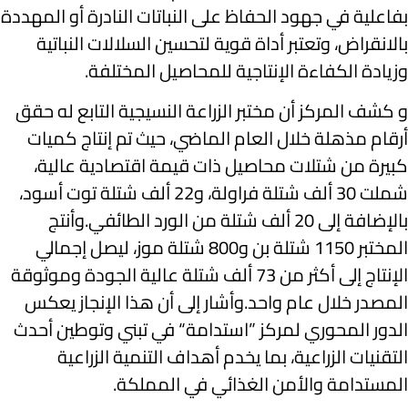
بفاعلية في جهود الحفاظ على النباتات النادرة أو المهددة
بالانقراض، وتعتبر أداة قوية لتحسين السلالات النباتية
وزيادة الكفاءة الإنتاجية للمحاصيل المختلفة.
و كشف المركز أن مختبر الزراعة النسيجية التابع له حقق
أرقام مذهلة خلال العام الماضي، حيث تم إنتاج كميات
كبيرة من شتلات محاصيل ذات قيمة اقتصادية عالية،
شملت 30 ألف شتلة فراولة، و22 ألف شتلة توت أسود،
بالإضافة إلى 20 ألف شتلة من الورد الطائفي.وأنتج
المختبر 1150 شتلة بن و800 شتلة موز، ليصل إجمالي
الإنتاج إلى أكثر من 73 ألف شتلة عالية الجودة وموثوقة
المصدر خلال عام واحد.وأشار إلى أن هذا الإنجاز يعكس
الدور المحوري لمركز ”استدامة“ في تبني وتوطين أحدث
التقنيات الزراعية، بما يخدم أهداف التنمية الزراعية
المستدامة والأمن الغذائي في المملكة.