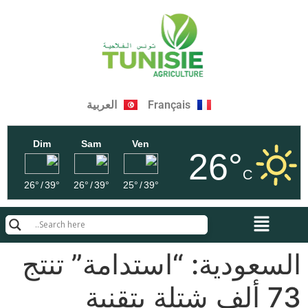
Français
العربية
Dim
Sam
Ven
26°
C
26°
/
39°
26°
/
39°
25°
/
39°
السعودية: “استدامة” تنتج
73 ألف شتلة بتقنية