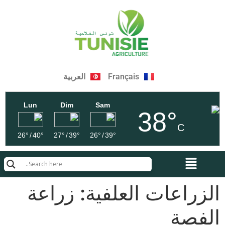
Français
العربية
Lun
Dim
Sam
38°
C
26°
/
40°
27°
/
39°
26°
/
39°
الزراعات العلفية: زراعة
الفصة