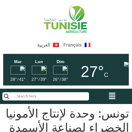
Français
العربية
Mar
Lun
Dim
27°
C
28°
/
41°
27°
/
39°
26°
/
38°
تونس: وحدة لإنتاج الأمونيا
الخضراء لصناعة الأسمدة