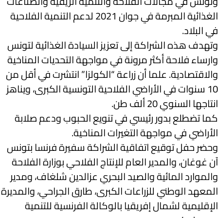
وتونس في مجالات الفلاحة والتنمية الريفية والصناعات
الغذائية المبرمة في جوان 2021 لدعم التنمية الفلاحية
في البلاد.
وتهدف هذه الشراكة إلى تعزيز السيادة الغذائية لتونس
وارساء فلاحة أكثر مرونة في مواجهة التحديات المناخية
والاقتصادية. علما أن زراعة “الكولزا” انتشرت في أقل من
10 سنوات في الأراضي الفلاحية التونسية الكبرى، ويناهز
انتاجها السنوي 20 ألف طن.
كما تضطلع بدور رئيسي في تنويع الحبوب ودعم صلابة
الأراضي في مواجهة التغيرات المناخية.
وحضر حفل توقيع اتفاقية الشراكة سفيرة فرنسا بتونس
آن غوغان، والمدير العام للإنتاج الفلاحي بوزارة الفلاحة
والموارد المائية والصيد البحري عزالدين شلغاف، ومدير
المعهد الوطني للزراعات الكبرى، طارق الجراحي، والمديرة
الإقليمية لشمال إفريقيا بالوكالة الفرنسية للتنمية