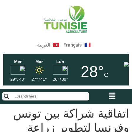
Français
العربية
Mer
Mar
Lun
28°
C
29°
/
43°
27°
/
41°
26°
/
39°
اتفاقية شراكة بين تونس
وفرنسا لتطوير زراعة