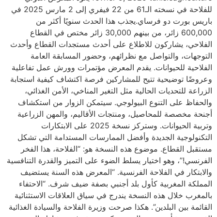
للفلاحة في نسخته الـ61 من 22 فيفري إلى 2 مارس 2025 في
باريس بورت دو فرساي.يجذب هذا الحدث سنويًا أكثر من
600,000 زائر، من بينهم 30,000 زائر مختص في القطاع
الفلاحي، يشاركون للاطلاع على أحدث مستجدات القطاع وأحدث
التوجهات، والتواصل مع نظرائهم، وحضور المسابقة العامة
الفلاحية للحيوانات. يقدم المعرض مؤتمرات وورش عمل تفاعلية
وعروضًا توضيحية تتيح للمشاركين فرصة اكتشاف كيفية استجابة
الزراعة للتحديات الحالية مثل التغير المناخي، الأمن الغذائي،
والحفاظ على التنوع البيولوجي. سيتمكن الزوار من استكشاف
أجنحة مخصصة للمحاصيل، ومنتجات الأقاليم، والمهن الزراعية
وتربية الحيوانات. وستركز نسخة 2025 على الابتكارات
التكنولوجية الجديدة وأفضل الممارسات المستدامة التي تشكل
مستقبل القطاع. موضوع هذه النسخة هو: “الفلاحة، هذا الفخر
الفرنسي!”، وهو اختيار يسلط الضوء على التميز والقدرة التنافسية
والابتكار في الفلاحة الفرنسية. “المعرض هذه السنة يستضيف
المملكة المغربية كأول بلد أجنبي بصفة ضيف شرف. “الاحتفاء
بالمغرب خلال هذه النسخة يندرج في سياق العلاقات الاستثنائية
القائمة بين البلدين”. هكذا صرحت وزيرة الفلاحة والسيادة الغذائية