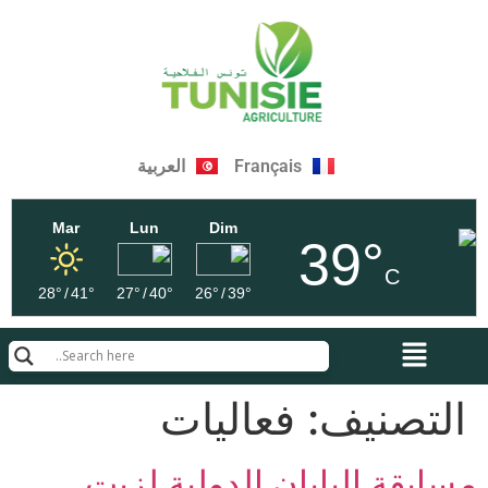
Français
العربية
Mar
Lun
Dim
39°
C
28°
/
41°
27°
/
40°
26°
/
39°
التصنيف:
فعاليات
مسابقة اليابان الدولية لزيت