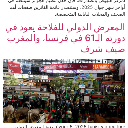
لمركز النهوض بالصادرات، فإن حفل تنظيم الجوائز سينتظم في
أواخر شهر جوان 2025، وستتصدر قائمة الفائزين صفحات أهم
الصحف والمجلات اليابانية المتخصصة.
المعرض الدولي للفلاحة يعود في
دورته الـ61 في فرنسا، والمغرب
ضيف شرف
février 5, 2025 tunisieagriculture يعود المعرض الدولي