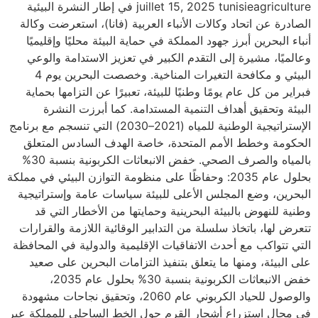
juillet 15, 2025 tunisieagriculture في إطار النشرة البيئية
الصادرة عن اتحاد وكالات الأنباء العربية (فانا)، استعرضت وكالة
أنباء البحرين أبرز جهود المملكة في حماية البيئة محليًا وإقليميًا
وعالميًا، مشيرة إلى التقدم الكبير في تعزيز الاستدامة والوعي
البيئي و مكافحة التغيرات المناخية. وخصصت البحرين يوم 4
فبراير من كل عام يومًا وطنيًا للبيئة، تعبيرًا عن التزامها بحماية
البيئة وتحقيق أهداف التنمية المستدامة. كما أبرزت النشرة
الإستراتيجية الوطنية للمياه (2021–2030) التي تنسجم مع برنامج
الحكومة وخطط الأمم المتحدة، خاصة الهدف السادس المتعلق
بالمياه والصرف الصحي. خفض الانبعاثات الكربونية بنسبة 30%
بحلول عام 2035: وحفاظًا على منظومة التوازن البيئي في مملكة
البحرين، وضع المجلس الأعلى للبيئة سياسات عامة وإستراتيجية
وطنية للنهوض بالبيئة البحرينية وحمايتها من الأخطار التي قد
تتعرض لها، باتخاذ سلسلة من التدابير الوقائية اللازمة والقرارات
التي تتواكب مع أحدث الاتفاقيات الإقليمية والدولية في المحافظة
على البيئة، ومنها ما يتعلق بتنفيذ التزامات البحرين على صعيد
خفض الانبعاثات الكربونية بنسبة 30% بحلول عام 2035،
والوصول للحياد الكربوني عام 2060، وتحقيق نجاحات مشهودة
في مجال استزراع أشجار القرم حول الخط الساحلي للمملكة عبر