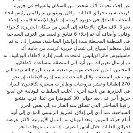
عن إجلاء نحو 5 آلاف شخص من السكان والسياح في جزيرة
كريت بسبب حرائق الغابات. وقال يورغوس تزاراكيس رئيس اتحاد
أصحاب الفنادق في جزيرة كريت، إن فرق الإطفاء قامت بإجلاء
نحو 3 آلاف سائح، بالإضافة إلى ألفين من سكان الجزيرة، كإجراء
وقائي. وأضاف أنه تم إخلاء 6 فنادق والعديد من الغرف السياحية
في المنطقة المحيطة ببلدة إيرابيترا الساحلية، مشيرا إلى أنه تم
نقل معظم السياح إلى شمال جزيرة كريت. من جانبه أكد
فاسيليوس فاثراكويانيس المتحدث باسم إدارة الإطفاء اليونانية، أنه
تم إرسال تعزيزات من أثينا إلى المنطقة لمساعدة الإطفائيين
المحليين، الذين أصبحت مهمتهم صعبة بسبب الرياح الشديدة التي
تهب عبر المنطقة. وقال المتحدث باسم إدارة الإطفاء، إن نحو
270 إطفائيا وعشر مروحيات وطائرات مسيرة يكافحون النيران
في الجزيرة. من ناحية أخرى، أعلنت السلطات اليونانية عن اندلع
حريق آخر على بعد حوالي 30 كيلومترا من أثينا، قرب منتجع
رافينا الساحلي الذي تنطلق منه العبارات إلى بعض الجزر
السياحية، مما أدى إلى إغلاق الطريق الرئيسي المؤدي إلى أثينا
أمام حركة المرور. وتعد اليونان من الدول الأوروبية الأكثر عرضة
لحرائق الغابات خلال أشهر الصيف، إذ تتسبب موجات الحر