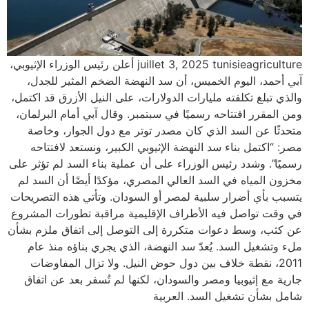
juillet 3, 2025 tunisieagriculture أعلن رئيس الوزراء الإثيوبي،
آبي أحمد، اليوم الخميس، أن سد النهضة الضخم المثير للجدل،
والذي تبلغ تكلفته مليارات الدولارات، على النيل الأزرق قد اكتمل،
ومن المقرر افتتاحه رسميًا في سبتمبر. وقال آبي أمام البرلمان،
متحدثًا عن السد الذي كان مصدر توتر مع دول الجوار، وخاصة
مصر: “اكتمل بناء سد النهضة الإثيوبي الكبير، ونستعد لافتتاحه
رسميًا”. وشدد رئيس الوزراء على أن عملية بناء السد لم تؤثر على
مخزون المياه في السد العالي المصري، مؤكدًا أيضًا أن السد لم
يتسبب بأي أضرار سلبية لمصر أو السودان. وتأتي هذه التصريحات
في وقت تواصل فيه الأطراف الإقليمية مراقبة تطورات المشروع
عن كثب، وسط دعوات متكررة إلى التوصل إلى اتفاق ملزم بشأن
ملء وتشغيل السد. يُعدّ سد النهضة، الذي يجري بناؤه منذ عام
2011، نقطة خلاف بين دول حوض النيل. ولا تزال المفاوضات
جارية مع إثيوبيا ومصر والسودان، لكنها لم تُسفر بعد عن اتفاق
شامل بشأن تشغيل السد. العربية