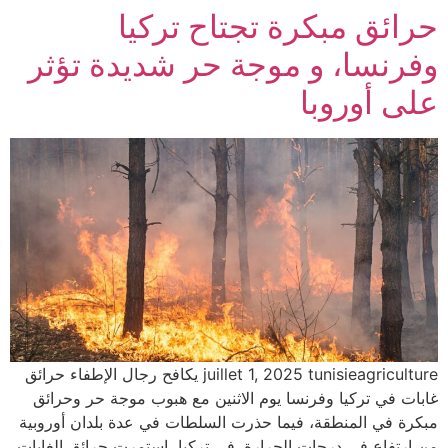
حرائق مبكرة تجتاح تركيا
وفرنسا، و موجة حر شديدة تؤثر
على أوروبا
juillet 1, 2025 tunisieagriculture يكافح رجال الإطفاء حرائق
غابات في تركيا وفرنسا يوم الاثنين مع هبوب موجة حر وحرائق
مبكرة في المنطقة، فيما حذرت السلطات في عدة بلدان أوروبية
من ارتفاع في درجات الحرارة. في تركيا، استمرت حرائق الغابات