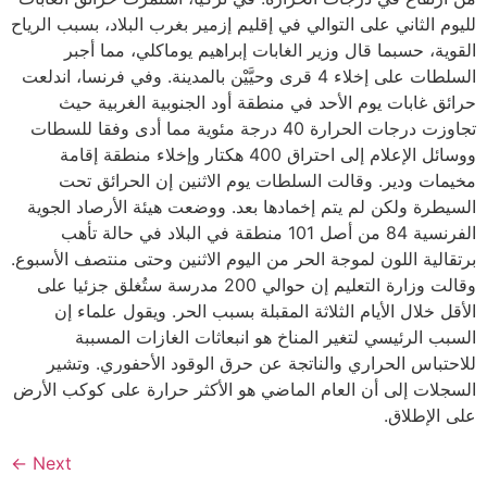
لليوم الثاني على التوالي في إقليم إزمير بغرب البلاد، بسبب الرياح
القوية، حسبما قال وزير الغابات إبراهيم يوماكلي، مما أجبر
السلطات على إخلاء 4 قرى وحيَّيْن بالمدينة. وفي فرنسا، اندلعت
حرائق غابات يوم الأحد في منطقة أود الجنوبية الغربية‭‭ ‬‬حيث
تجاوزت درجات الحرارة 40 درجة مئوية مما أدى وفقا للسطات
ووسائل الإعلام إلى احتراق 400 هكتار وإخلاء منطقة إقامة
مخيمات ودير. وقالت السلطات يوم الاثنين إن الحرائق تحت
السيطرة ولكن لم يتم إخمادها بعد. ووضعت هيئة الأرصاد الجوية
الفرنسية 84 من أصل 101 منطقة في البلاد في حالة تأهب
برتقالية اللون لموجة الحر من اليوم الاثنين وحتى منتصف الأسبوع.
وقالت وزارة التعليم إن حوالي 200 مدرسة ستُغلق جزئيا على
الأقل خلال الأيام الثلاثة المقبلة بسبب الحر. ويقول علماء إن
السبب الرئيسي لتغير المناخ هو انبعاثات الغازات المسببة
للاحتباس الحراري والناتجة عن حرق الوقود الأحفوري. وتشير
السجلات إلى أن العام الماضي هو الأكثر حرارة على كوكب الأرض
على الإطلاق.
←
Next