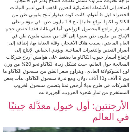
تواجه تحديات متزايدة تشمل تقلبات المناخ وأمراض الأشجار،
إضافة إلى الأنشطة العشوائية لتعدين الذهب التي تدمر النباتات
الخضراء قبل 5 أعوام، كانت كوت ديفوار تنتج مليوني طن من
الكاكاو، لكنها تتوقع حاليا إنتاج 1.6 مليون طن، في مؤشر على
استمرار تراجع المحصول الزراعي. أما في غانا، فقد انخفض حجم
الإنتاج من مليون طن سنويا إلى أقل من نصف مليون طن في
العام الماضي، بسبب هلاك الأشجار، وقلة العناية بها، إضافة إلى
أضرار التعدين والتغيرات المناخية. ويؤدي انخفاض الإنتاج إلى
ارتفاع أسعار حبوب الكاكاو ما يضغط على هوامش أرباح شركات
المعالجة حول العالم، حيث تشكل زبدة الكاكاو نحو 20% من وزن
لوح الشوكولاتة العادي، ويتراوح سعر الطن من مسحوق الكاكاو ما
بين 9 آلاف و10 آلاف دولار. ومع ندرة مسحوق الكاكاو، بدأت بعض
الشركات في طرح بديلا أرخص ثمنا يتضمن مسحوق الخروب
المستخرج من ثمار شجرة الخروب. الجزيرة نت
الأرجنتين: أول خيول معدَّلة جينيًا
في العالم