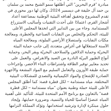
مبادرة “قرم البحرين” التي أطلقها سمو الشيخ محمد بن سلمان
بن حمد آل خليفة في ديسمبر 2024، وكان لها دور محوري في
تقدم المشروع وتحقيق أهدافه البيئية الوطنية بمضاعفة أعداد
أشجار القرم، اعتمادًا على أحدث التقنيات وأساليب الاستزراع
المستدامة. وجاء من بين التدابير التي اتخذها المجلس الأعلى
للبيئة، التحكم والتخلص من النفايات الصناعية والخطرة، ومعالجة
مكبّات النفايات، واستصلاح الأراضي الملوثة، ومعالجة المياه
الآسنة لاستغلالها في أغراض متعددة، إلى جانب حماية البيئة
البحريّة وحماية الدلافين والسلاحف البحريّة وبقر البحر، وحماية
أنواع الطيور البريّة النادرة من الصيد والانقراض، والعمل على
تحديد معايير توفير الطاقة واشتراطات البناء الأخضر، وإجراءات
حماية طبقة الأوزون والتعامل السليم مع المواد المشعة والأجهزة
الصادرة للإشعاع والمواد الكيميائية والتصدي للمشكلات البيئية
المختلفة. مياه مستدامة – لكل قطرة قصة: كما أطلق المجلس
الأعلى للبيئة حملة وطنية بعنوان “مياه مستدامة – لكل قطرة
قصة” بالتعاون مع برنامج الأمم المتحدة للبيئة، للتأكيد على أهمية
المياه عنصرًا أساسيًا للحياة والتنمية، وضرورة حمايتها، وإيجاد
حلول مبتكرة لإدارة وترشيد استخدامها. وتؤكد المملكة التزامها