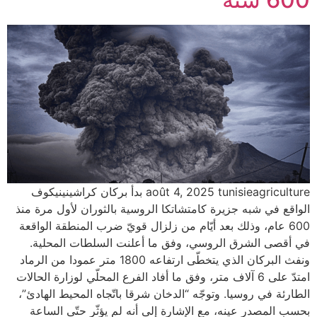
août 4, 2025 tunisieagriculture بدأ بركان كراشينينيكوف
الواقع في شبه جزيرة كامتشاتكا الروسية بالثوران لأول مرة منذ
600 عام، وذلك بعد أيّام من زلزال قويّ ضرب المنطقة الواقعة
في أقصى الشرق الروسي، وفق ما أعلنت السلطات المحلية.
ونفث البركان الذي يتخطّى ارتفاعه 1800 متر عمودا من الرماد
امتدّ على 6 آلاف متر، وفق ما أفاد الفرع المحلّي لوزارة الحالات
الطارئة في روسيا. وتوجّه “الدخان شرقا باتّجاه المحيط الهادئ”،
بحسب المصدر عينه، مع الإشارة إلى أنه لم يؤثّر حتّى الساعة