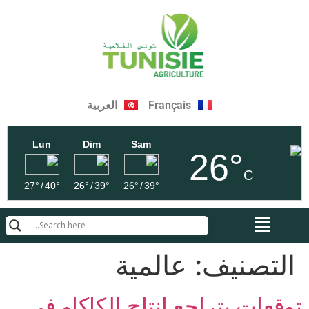
Français
العربية
Lun
Dim
Sam
26°
C
27°
/
40°
26°
/
39°
26°
/
39°
التصنيف:
عالمية
توقعات بتراجع إنتاج الكاكاو في