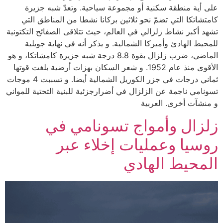
على أية منطقة سكنية أو مجموعة سياحية. وتعدّ شبه جزيرة
كامتشاتكا التي تضمّ نحو ثلاثين بركانا نشطا من المناطق التي
تشهد أكبر نشاط زلزالي في العالم، حيث تتلاقى الصفائح التكتونية
للمحيط الهادئ وأميركا الشمالية. و يذكر أنه في نهاية جويلية
الماضي، ضرب زلزال بقوة 8.8 درجة شبه جزيرة كامشاتكا، و هو
الأقوى منذ عام 1952. و شعر السكان بهزات أرضية بلغت قوتها
ثماني درجات في جزر الكوريل الشمالية أيضا. و تسببت 4 موجات
تسونامي ناجمة عن الزلزال في أضرارجزئية للبنية التحتية للمواني
و منشآت أخرى. العربية
زلزال وأمواج تسونامي في
روسيا وعمليات إخلاء عبر
المحيط الهادي