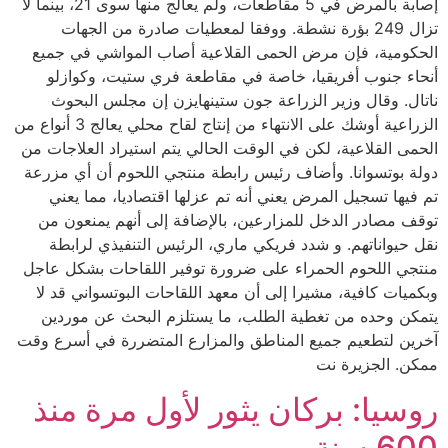
إصابة بالمرض في 5 مقاطعات، ولم يعالج منها سوى 21، بينما لا
تزال 249 بؤرة نشطة. ووفقا لمعطيات صادرة من الجهات
الحكومية، فإن مرض الحمى القلاعية أصاب المواشي في جميع
أنحاء جنوب أفريقيا، خاصة في مقاطعة فري ستيت، وكوازلو
ناتال. وقال وزير الزراعة جون ستينهايزن إن مجلس البحوث
الزراعية أوشك على الانتهاء من إنتاج لقاح محلي يعالج 3 أنواع من
الحمى القلاعية، لكن في الوقت الحالي يتم استيراد العلاجات من
دولة بوتسوانا. وأضاف رئيس رابطة منتجي اللحوم أن أي مزرعة
تم فيها تسجيل المرض يعني أنه تم عزلها اقتصاديا، مما يعني
توقف مصادر الدخل للمزارعين، بالإضافة إلى أنهم يمنعون من
نقل حيواناتهم. و شدد فريكي ماري، الرئيس التنفيذي لرابطة
منتجي اللحوم الحمراء على ضرورة توفير اللقاحات بشكل عاجل
وبكميات كافية، مشيرا إلى أن معهد اللقاحات البوتسواني قد لا
يتمكن وحده من تغطية الطلب، ما يستلزم البحث عن موردين
آخرين لتطعيم جميع المناطق والمزارع المتضررة في أسرع وقت
ممكن. الجزيرة نت
روسيا: بركان يثور لأول مرة منذ
600 سنة