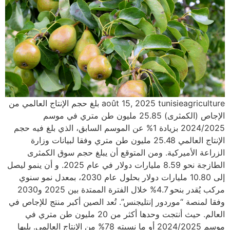
août 15, 2025 tunisieagriculture بلغ حجم الإنتاج العالمي من
الإجاص (الكمثرى) 25.85 مليون طن متري في موسم
2024/2025 بزيادة 1% عن الموسم السابق، الذي بلغ فيه حجم
الإنتاج العالمي 25.48 مليون طن متري وفقا لبيانات وزارة
الزراعة الأميركية. ومن المتوقع أن يبلغ حجم سوق الكمثرى
الطازجة نحو 8.59 مليارات دولار في عام 2025. و أن ينمو ليصل
إلى 10.80 مليارات دولار بحلول عام 2030، بمعدل نمو سنوي
مركب يُقدر بنحو 4.7% خلال الفترة الممتدة بين 2025 و2030
وفقا لمنصة “موردور إنتليجنس”. تُعد الصين أكبر منتج للإجاص في
العالم. حيث أنتجت وحدها أكثر من 20 مليون طن متري في
موسم 2024/2025 أو ما نسبته 78% من الإنتاج العالمي. يليها