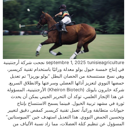
septembre 1, 2025 tunisieagriculture نجحت شركة أرجنتينية
في إنتاج خمسة خيول بولو معدلة وراثيًا باستخدام تقنية كريسبر،
وهي نسخ مستنسخة من الحصان البطل “بولو بوريزا” تم تعديل
حمضها النووي لتعزيز أدائها العضلي وسرعتها والانطلاق السريع.
شركة خايرون بايوتك (Kheiron Biotech) الأرجنتينية، المسؤولة
عن هذا الإنجاز العلمي، توكد أن التحرير الجيني يمكن أن يحدث
ثورة في مشهد تربية الخيول. فبينما يسمح الاستنساخ بإنتاج
حيوانات متطابقة وراثياً، تعمل تقنية كريسبر كمقص دقيق لتغيير
وتحسين الحمض النووي. هذا التعديل استهدف جين “الميوستاتين”
المسؤول عن تنظيم كتلة العضلات، مما زاد نسبة الألياف من