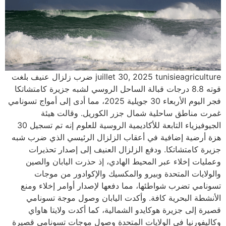
juillet 30, 2025 tunisieagriculture ضرب زلزال عنيف بلغت
قوته 8.8 درجات قبالة الساحل الروسي لشبه جزيرة كامتشاتكا
فجر اليوم الأربعاء 30 جويلية 2025، مما أدى إلى أمواج تسونامي
غمرت مناطق ساحلية شمال جزر الكوريل. وقالت هيئة
الجيوفيزياء التابعة للأكاديمية الروسية للعلوم إنه تم تسجيل 30
هزة أرضية إضافية في أعقاب الزلزال الرئيسي الذي ضرب شبه
جزيرة كامتشاتكا. ودفع الزلزال العنيف إلى إصدار تحذيرات
وعمليات إخلاء عبر المحيط الهادي، إذ حذرت اليابان والصين
والولايات المتحدة وبيرو والمكسيك والإكوادور من موجات
تسونامي تضرب شواطئها، مما دفعها لإصدار أوامر إخلاء ومنع
الأنشطة البحرية كافة. وأكدت اليابان وصول موجة تسونامي
قصيرة إلى جزيرة هوكايدو الشمالية، كما أكدت ولايتا هاواي
وكاليفورنيا في الولايات المتحدة وصول موجات تسونامي قصيرة