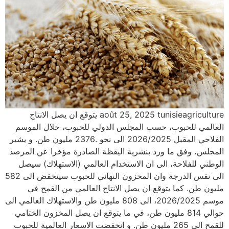
août 25, 2025 tunisieagriculture يتوقع ان يصل الانتاج
العالمي للحبوب، حسب المجلس الدولي للحبوب، خلال الموسم
الفلاحي المقبل 2026/2025 الى نحو .2376 مليون طن. و يشير
المجلس، وفق ما ورد بنشرية اليقظة الصادرة مؤخرا عن المرصد
الوطني للفلاحة، الى ان الاستخدام العالمي (الاستهلاك) سيصل
الى نفس الدرجة وان المخزون النهائي للحبوب سينخفض الى 582
مليون طن. كما يتوقع ان يصل الانتاج العالمي من القمح في
موسم 2026/2025، الى 808 مليون طن والاستهلاك العالمي الى
حوالي 814 مليون طن، في ما يتوقع ان يصل المخزون الختامي
للقمح الى 265 مليون طن. و انخفضت الاسعار العالمية للحبوب