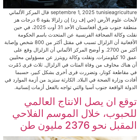
septembre 1, 2025 tunisieagriculture قال المركز الألماني
لأبحاث علوم الأرض (جي إف زد) إن زلزالا بقوة 6 درجات هز
منطقة جنوب شرق أفغانستان الأحد 31 أوت 2025، في حين
نقلت وكالة الصحافة الفرنسية عن المتحدث باسم الحكومة
الأفغانية أن الزلزال تسبب في مقتل أكثر من 800 شخص وإصابة
أكثر من 2700. و أوضح المركز الألماني أن الزلزال وقع على
عمق 10 كيلومترات. ونقلت وكالة رويترز عن مسؤولين محليين
أن هناك مخاوف من وفاة المئات في الزلزال. ثلاث قرى دُمّرت
في مقاطعة كونار، وتضررت قرى أخرى بشكل كبير، حسبما
أفادت وزارة الصحة في البلاد. الكارثة ستزيد من أزمة الموارد في
الدولة الواقعة جنوب آسيا والتي تواجه بالفعل أزمات إنسانية.
توقع ان يصل الانتاج العالمي
للحبوب، خلال الموسم الفلاحي
المقبل نحو 2376 مليون طن