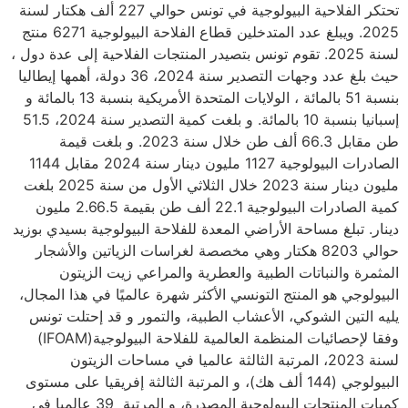
تحتكر الفلاحية البيولوجية في تونس حوالي 227 ألف هكتار لسنة
2025. ويبلغ عدد المتدخلين قطاع الفلاحة البيولوجية 6271 منتج
لسنة 2025. تقوم تونس بتصيدر المنتجات الفلاحية إلى عدة دول ،
حيث بلغ عدد وجهات التصدير سنة 2024، 36 دولة، أهمها إيطاليا
بنسبة 51 بالمائة ، الولايات المتحدة الأمريكية بنسبة 13 بالمائة و
إسبانيا بنسبة 10 بالمائة. و بلغت كمية التصدير سنة 2024، 51.5
طن مقابل 66.3 ألف طن خلال سنة 2023. و بلغت قيمة
الصادرات البيولوجية 1127 مليون دينار سنة 2024 مقابل 1144
مليون دينار سنة 2023 خلال الثلاثي الأول من سنة 2025 بلغت
كمية الصادرات البيولوجية 22.1 ألف طن بقيمة 2.66.5 مليون
دينار. تبلغ مساحة الأراضي المعدة للفلاحة البيولوجية بسيدي بوزيد
حوالي 8203 هكتار وهي مخصصة لغراسات الزياتين والأشجار
المثمرة والنباتات الطبية والعطرية والمراعي زيت الزيتون
البيولوجي هو المنتج التونسي الأكثر شهرة عالميًا في هذا المجال،
يليه التين الشوكي، الأعشاب الطبية، والتمور و قد إحتلت تونس
وفقا لإحصائيات المنظمة العالمية للفلاحة البيولوجية(IFOAM)
لسنة 2023، المرتبة الثالثة عالميا في مساحات الزيتون
البيولوجي (144 ألف هك)، و المرتبة الثالثة إفريقيا على مستوى
كميات المنتجات البيولوجية المصدرة، و المرتبة 39 عالميا في