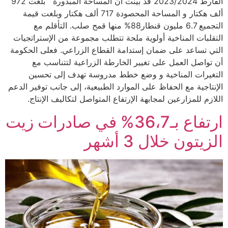
الفارط 2023/2024 قد بينت أن المساحة المبذورة بلغت 972
ألف هكتار و المساحة المحصودة 717 ألف هكتار وبلغت قيمة
التجميع 6.7 مليون قنطار88% منها قمح صلب. التأقلم مع
التقلبات المناخية أولوية ملحة تتطلب مجموعة من الإستراتجيات
التي تساعد على ضمان إستدامة القطاع الزراعي. فعلى الحكومة
أن تواصل العمل على تغيير الخارطة الزراعية لتتناسب مع
التغيرات المناخية و وضع خطط مدروسة تهدف إلى تحسين
الإنتاجية مع الحفاظ على الموارد الطبيعية، إلى جانب توفير الدعم
اللازم للمزارعين لمجابهة الإرتفاع المتواصل لتكاليف الإنتاج.
ارتفاع بـ36،7% في صادرات زيت
الزيتون خلال 3 أشهر