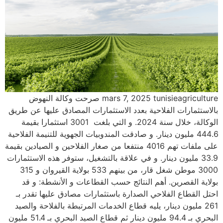
mars 7, 2025 tunisieagriculture صرحت وكالة النهوض
بالاستثمارات الفلاحية بعدد الاستثمارات المصادق عليها عن طريق
الوكالة، خلال سنة 2024. و التي بلغت 3001 استثمارا بقيمة
444.6 مليون دينار. و صادقت المندوبيات الجهوية للتنيمة الفلاحية
على ملفات تهم 4016 منتفعا من صغار الفلاحين و الصيادين بقيمة
33.9 مليون دينار. و في علاقة بالتشغيل، ستوفر هذه الاستثمارات
3000 موطن شغل قار، من بينهم 533 بولاية القيروان و 315
بولاية القصرين. أهم النتائج حسب القطاعات و الأنشطة: و قد
احتل القطاع الفلاحي الصدارة باستثمارات مصادق عليها تقدر بـ
261 مليون دينار، يليه قطاع الخدمات المرتبطة بالفلاحة والصيد
البحري بـ 94.4 مليون دينار ثم قطاع الصيد البحري بـ 51.4 مليون