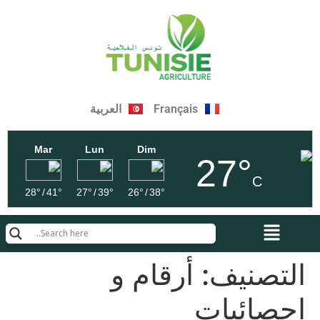
Français
العربية
Mar
Lun
Dim
27°
C
28°
/
41°
27°
/
39°
26°
/
38°
التصنيف:
أرقام و
إحصائيات