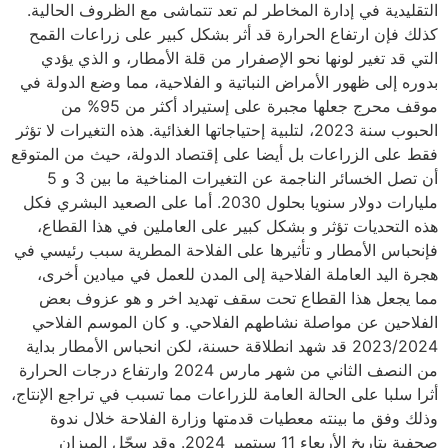
التقليدية في إدارة المخاطر لم تعد تتماشى مع الظروف الحالية.
كذلك فإن ارتفاع الحرارة قد أثر بشكل كبير على زراعات القمح
التي قد تغير لونها نحو الإصفرار من قلة الأمطار، و الذي يؤدي
بدوره إلى ظهور الأمراض النباتية و الفلاحية، مما وضع الدولة في
موقف محرج جعلها مجبرة على إستيراد أكثر من 95% من
الحبوب سنة 2023، لتلبية إحتياجاتها الغذائية. هذه التغيرات لا تؤثر
فقط على الزراعات بل أيضا على إقتصاد الدولة، حيث من المتوقع
أن تصل الخسائر الناجمة عن التغيرات المناخية ما بين 3 و 5
مليارات دولار سنويا بحلول 2030. أما على الصعيد البشري فكل
هذه التحديات تؤثر و بشكل كبير على العاملين في هذا القطاع،
فإنحباس الأمطار و تأثيرها على الفلاحة المطرية سبب رئيسي في
هجرة اليد العاملة الفلاحية إلى المدن للعمل في ميادين أخرى،
مما يجعل هذا القطاع تحت سقف تهديد اخر و هو عزوف بعض
الفلاحين عن مواصلة نشاطهم الفلاحي. و كان الموسم الفلاحي
2023/2024 قد شهد انطلاقة حسنة، لكن انحباس الأمطار بداية
من النصف الثاني من شهر مارس 2024 وارتفاع درجات الحرارة
أثرا سلبا على الحالة العامة للزراعات مما تسبب في تراجع الإنتاج،
وذلك وفق ما بينته معطيات قدمتها وزارة الفلاحة خلال ندوة
صحفية بتاريخ الأربعاء 11 سبتمبر 2024. وقد سجّل الميزان