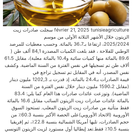
février 21, 2025 tunisieagriculture سجلت صادرات زيت
الزيتون خلال الأشهر الثلاثة الأولى من موسم
2025/2024، ارتفاعا بـ36،7 بالمائة. وحسب معطيات للمرصد
الوطني للفلاحة ، فقد بلغت الكميات المصدرة 84,1 ألف طن (
89،6 بالمائة منها كميات سائبة و10،4 بالمائة معلبة)، مقابل 61،5
ألاف طن تم تسجيلها في نفس الفترة من السنة الماضية. وكشف
نفس المصدر، أنه في المقابل تم تسجيل تراجع في
قيمة الصادرات بـ24،4 بالمائة، إذ قدرت بـ 1202,3 مليون دينار
(مقابل 1590،2 مليون دينار خلال نفس الفترة من السنة
الماضية). وتوزعت عائدات صادرات هذا العام كما يلي: 83،4
بالمائة عائدات صادرات زيت الزيتون السائب مقابل 16،6 بالمائة
فقط متأتية من صادرات زيت الزيتون المعلب. تستحوذ السوق
الأوروبية (الاتحاد الأوروبي)على الحصة الأكبر بنسبة 60.3٪ من
حجم الصادرات، تليها أمريكا الشمالية بنسبة 22.8٪، ثم إفريقيا
بنسبة 10.5٪ فقط.تعد إيطاليا أول مستورد لزيت الزيتون التونسي