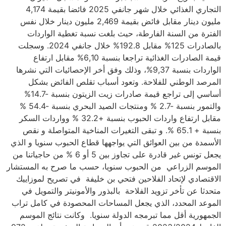
التجاري الغذائي خلال شهر جانفي 2025 فائضا بقيمة 4,174
مليون دينار مقابل فائض بقيمة 2,469 مليون دينار خلال نفس
الفترة من السنة الفارطة، حيث بلغت نسبة تغطية الواردات
بالصادرات 125% مقابل 192.8% خلال جانفي 2024. وسجلت
قيمة الصادرات الغذائية تراجعا بنسبة 6,10% مقابل ارتفاع
الواردات بنسبة 9,37%، وذلك وفق أخر الإحصائيات التي نشرها
المرصد الوطني للفلاحة. وتعود أسباب تقلص الفائض بشكل
أساسي إلى تراجع قيمة صادرات زيت الزيتون بنسبة -14.7%
والتمور بنسبة -2.7 % ومنتجات الصيد البحري بنسبة -54.4 %
مقابل ارتفاع واردات الحبوب بنسبة +32.2 % وواردات السكر
بنسبة + 65.1 %. و تبقى التغيرات المناخية المتواصلة و نقص
الأسمدة من بين العوائق التي يواجهها قطاع الحبوب سنويا و الذي
يجعل تونس غير قادرة على تجاوز بين 5 أو 6 % من حاجياتنا من
الموسم الزراعي من الحبوب سنويا، حسب ما صرح به المستشار
الاقتصادي لإتحاد الفلاحين فتحي بن خليفة في تصريح لموزاييك
متحدثا عن تأخر تزويد الفلاحة بالبذور والأمونيتر والتمويل في
الموعد المحدد، الذي يجعل المساحات المحصودة في كامل تراب
الجمهورية أقل مما تبرمجه الدولة سنويا. وكانت نتائج الموسم