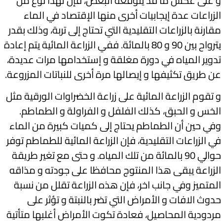
و على عكس ما قد يتوقعه البعض، فإن لهذا نوع من
الزراعات عدة إيجابيات أخرى منها الإقتصاد في الماء
مقارنة بالزراعات التقليدية التي تحتاج إلى تربة، وذلك بقدر
يترواح بين 90 و 80 بالمائة. ففي الزراعة المائية يتم إعادة
تدوير المياه في دورة مغلقة و إستخدامها مرات عديدة،
عن طريق تكثيفها و إيصالها مرة أخرى للنباتات المزروعة.
و تقوم الزراعة المائية على زراعة الخضراوات الورقية مثل
الخس و الحبق، كذلك الفلفل و الفراولة و الطماطم.
وفي حين أن الطماطم يحتاج إلى كميات كبيرة من الماء
في الزراعات التقليدية، فإن الزراعة المائية للطماطم توفر
حوالي 90 بالمائة من تلك المياه. و حتى مع تغير طريقة
الزراعة يبقى هذا المنتوج محافظا على جودته و مذاقه
المتميز وفي جانب اخر، فإن هذه الزراعة تقلل من نسبة
حدوث الافات و الأمراض التي تضر بالنبتة و تؤثر على
مردودية المحاصيل، فعادة تكوت الأمراض أغلبها متأتية