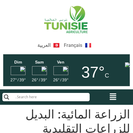
Français
العربية
Dim
Sam
Ven
37°
C
27°
/
39°
26°
/
39°
26°
/
39°
الزراعة المائية: البديل
للزراعات التقليدية