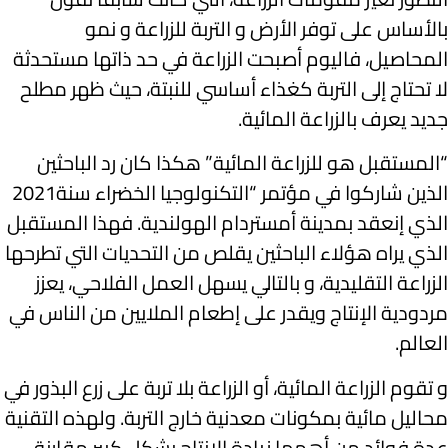
بالأساس على توفر الأرض و التربة للزراعة و نمو
المحاصيل، فاليوم أصبحت الزراعة في حد ذاتها مستحدثة
لا تحتاج إلى التربة كغذاء أساسي للنبتة، حيث ظهر مطلح
جديد يعرف بالزراعة المائية.
“المستقبل هو للزراعة المائية” هكذا كان رد الباحثين
الذين شاركوا في مؤتمر “التكنولوجيا الخضراء سنة2021
الذي إنعقد بمدينة أمستردام الهولندية. فهذا المستقبل
الذي يراه هؤلاء الباحثين يقلص من التحديات التي تطرحها
الزراعة التقليدية، و بالتالي يسهل العمل الفلاحي، يعزز
مردودية الإنتاج ويقدر على إطعام الملايين من الناس في
العالم.
و تقوم الزراعة المائية، أو الزراعة بلا تربة على زرع البذور في
محاليل مائية بمكونات معدنية خارج التربة. ولهذه التقنية
عدة فوائد من أهمها زيادة الإنتاج بشكل كبير مقارنة