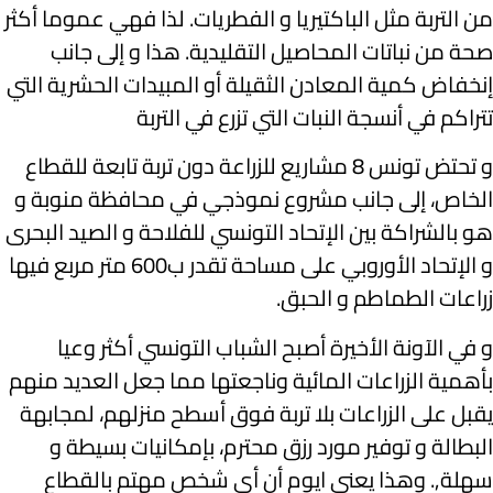
من التربة مثل الباكتيريا و الفطريات. لذا فهي عموما أكثر
صحة من نباتات المحاصيل التقليدية. هذا و إلى جانب
إنخفاض كمية المعادن الثقيلة أو المبيدات الحشرية التي
تتراكم في أنسجة النبات التي تزرع في التربة
و تحتض تونس 8 مشاريع للزراعة دون تربة تابعة للقطاع
الخاص، إلى جانب مشروع نموذجي في محافظة منوبة و
هو بالشراكة بين الإتحاد التونسي للفلاحة و الصيد البحرى
و الإتحاد الأوروبي على مساحة تقدر ب600 متر مربع فيها
زراعات الطماطم و الحبق.
و في الآونة الأخيرة أصبح الشباب التونسي أكثر وعيا
بأهمية الزراعات المائية وناجعتها مما جعل العديد منهم
يقبل على الزراعات بلا تربة فوق أسطح منزلهم، لمجابهة
البطالة و توفير مورد رزق محترم، بإمكانيات بسيطة و
سهلة,. وهذا يعني ايوم أن أي شخص مهتم بالقطاع