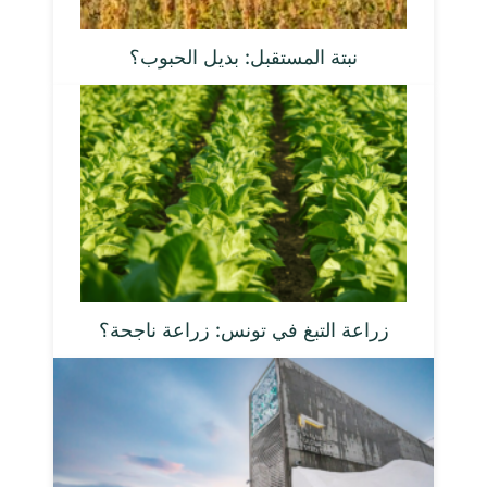
نبتة المستقبل: بديل الحبوب؟
زراعة التبغ في تونس: زراعة ناجحة؟